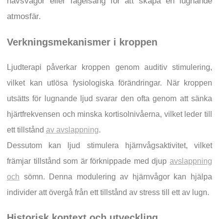
havsvågor eller fågelsång för att skapa en lugnande
atmosfär.
Verkningsmekanismer i kroppen
Ljudterapi påverkar kroppen genom auditiv stimulering,
vilket kan utlösa fysiologiska förändringar. När kroppen
utsätts för lugnande ljud svarar den ofta genom att sänka
hjärtfrekvensen och minska kortisolnivåerna, vilket leder till
ett tillstånd
av avslappning
.
Dessutom kan ljud stimulera hjärnvågsaktivitet, vilket
främjar tillstånd som är förknippade med djup
avslappning
och
sömn. Denna modulering av hjärnvågor kan hjälpa
individer att övergå från ett tillstånd av stress till ett av lugn.
Historisk kontext och utveckling