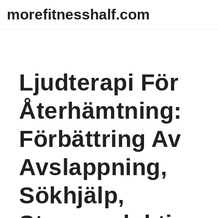
Skip to content
morefitnesshalf.com
Ljudterapi För
Återhämtning:
Förbättring Av
Avslappning,
Sökhjälp,