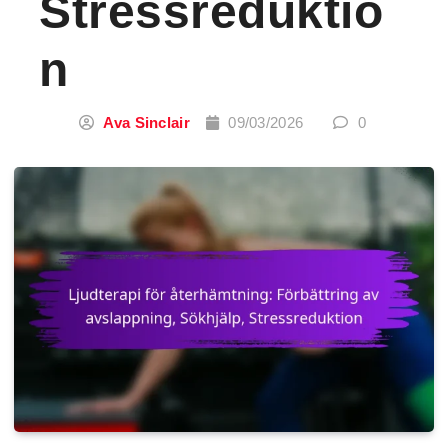
Stressreduktio
N
Ava Sinclair
09/03/2026
0