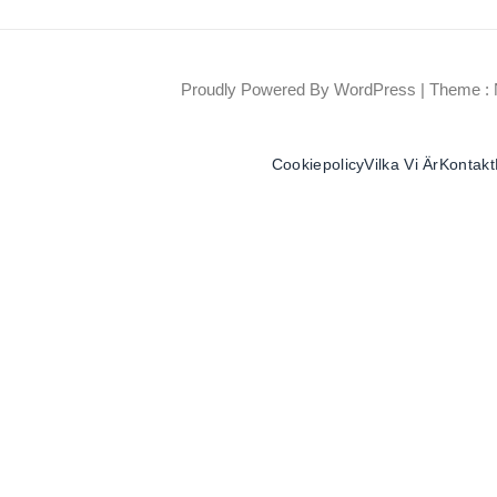
Proudly Powered By WordPress
|
Theme : 
Cookiepolicy
Vilka Vi Är
Kontakt