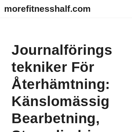
Skip to content
morefitnesshalf.com
Journalförings
Tekniker För
Återhämtning:
Känslomässig
Bearbetning,