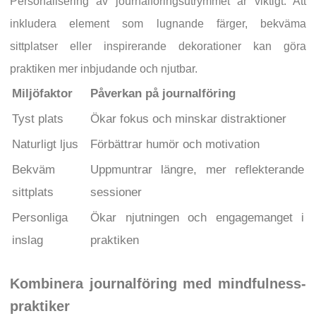
Personalisering av journalföringsutrymmet är viktigt. Att
inkludera element som lugnande färger, bekväma
sittplatser eller inspirerande dekorationer kan göra
praktiken mer inbjudande och njutbar.
Miljöfaktor
Påverkan på journalföring
Tyst plats
Ökar fokus och minskar distraktioner
Naturligt ljus
Förbättrar humör och motivation
Bekväm
Uppmuntrar längre, mer reflekterande
sittplats
sessioner
Personliga
Ökar njutningen och engagemanget i
inslag
praktiken
Kombinera journalföring med mindfulness-
praktiker