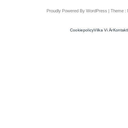
Proudly Powered By WordPress
|
Theme : 
Cookiepolicy
Vilka Vi Är
Kontakt