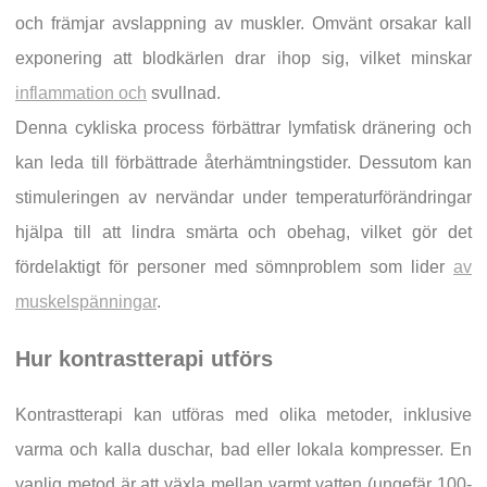
och främjar avslappning av muskler. Omvänt orsakar kall
exponering att blodkärlen drar ihop sig, vilket minskar
inflammation och
svullnad.
Denna cykliska process förbättrar lymfatisk dränering och
kan leda till förbättrade återhämtningstider. Dessutom kan
stimuleringen av nervändar under temperaturförändringar
hjälpa till att lindra smärta och obehag, vilket gör det
fördelaktigt för personer med sömnproblem som lider
av
muskelspänningar
.
Hur kontrastterapi utförs
Kontrastterapi kan utföras med olika metoder, inklusive
varma och kalla duschar, bad eller lokala kompresser. En
vanlig metod är att växla mellan varmt vatten (ungefär 100-