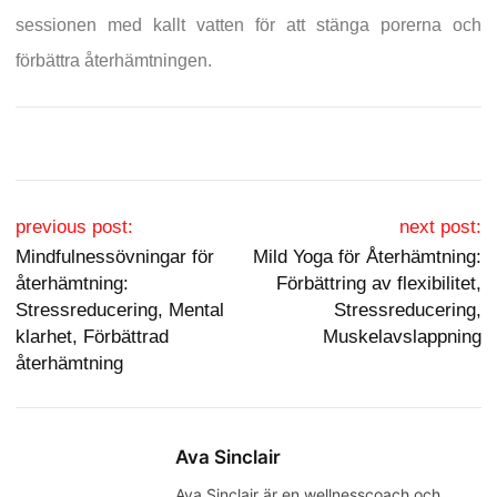
sessionen med kallt vatten för att stänga porerna och
förbättra återhämtningen.
Post navigation
previous post:
next post:
Mindfulnessövningar för
Mild Yoga för Återhämtning:
återhämtning:
Förbättring av flexibilitet,
Stressreducering, Mental
Stressreducering,
klarhet, Förbättrad
Muskelavslappning
återhämtning
Ava Sinclair
Ava Sinclair är en wellnesscoach och